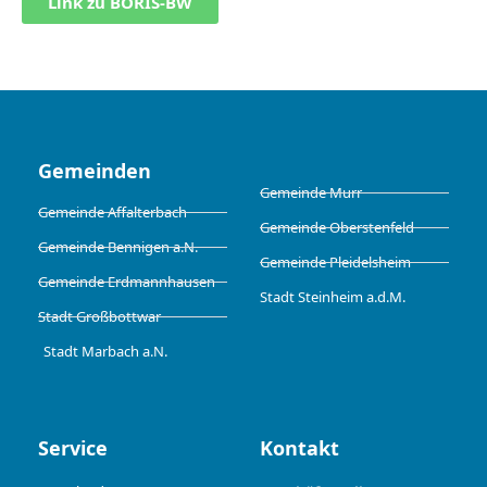
Link zu BORIS-BW
Gemeinden
Gemeinde Murr
Gemeinde Affalterbach
Gemeinde Oberstenfeld
Gemeinde Bennigen a.N.
Gemeinde Pleidelsheim
Gemeinde Erdmannhausen
Stadt Steinheim a.d.M.
Stadt Großbottwar
Stadt Marbach a.N.
Service
Kontakt